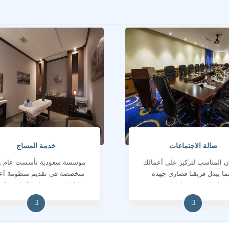
صالة الاجتماعات
خدمة المساج
ن المناسب لتركيز على أعمالك
مو
نما يبذل فريقنا قصارى جهده
متخصصة فى تقديم منظومة أع
لمناسبتك ونجاحها .
متكاملة فى خدمات الاعلام والا
المؤسسى والانتاج الاعلامى