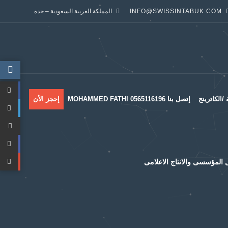
INFO@SWISSINTABUK.COM
المملكة العربية السعودية – جده
/الكاترينج
إتصل بنا MOHAMMED FATHI 0565116196
إحجز الأن