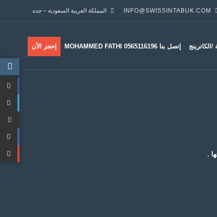
INFO@SWISSINTABUK.COM
المملكة العربية السعودية – جده
/الكاترينج
إتصل بنا MOHAMMED FATHI 0565116196
إحجز الأن
ا .